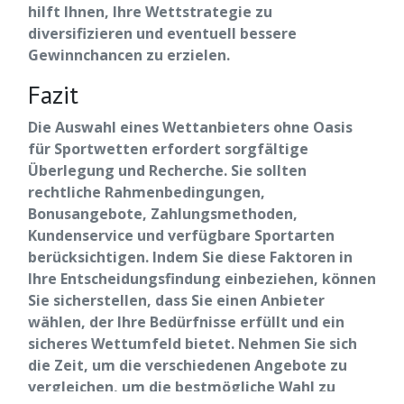
hilft Ihnen, Ihre Wettstrategie zu
diversifizieren und eventuell bessere
Gewinnchancen zu erzielen.
Fazit
Die Auswahl eines Wettanbieters ohne Oasis
für Sportwetten erfordert sorgfältige
Überlegung und Recherche. Sie sollten
rechtliche Rahmenbedingungen,
Bonusangebote, Zahlungsmethoden,
Kundenservice und verfügbare Sportarten
berücksichtigen. Indem Sie diese Faktoren in
Ihre Entscheidungsfindung einbeziehen, können
Sie sicherstellen, dass Sie einen Anbieter
wählen, der Ihre Bedürfnisse erfüllt und ein
sicheres Wettumfeld bietet. Nehmen Sie sich
die Zeit, um die verschiedenen Angebote zu
vergleichen, um die bestmögliche Wahl zu