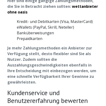
Hier sind einige gängige Zahlungsmethoden,
die Sie in Betracht ziehen sollten:
wettanbieter
ohne oasis
Kredit- und Debitkarten (Visa, MasterCard)
eWallets (PayPal, Skrill, Neteller)
Banküberweisungen
Prepaidkarten
Je mehr Zahlungsmethoden ein Anbieter zur
Verfügung stellt, desto flexibler sind Sie als
Nutzer. Zudem sollten die
Auszahlungsgeschwindigkeiten ebenfalls in
Ihre Entscheidung mit einbezogen werden, um
eine schnelle Verfügbarkeit Ihrer Gewinne zu
gewährleisten.
Kundenservice und
Benutzererfahrung bewerten