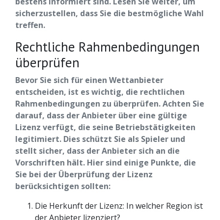
bestens informiert sind. Lesen Sie weiter, um
sicherzustellen, dass Sie die bestmögliche Wahl
treffen.
Rechtliche Rahmenbedingungen
überprüfen
Bevor Sie sich für einen Wettanbieter
entscheiden, ist es wichtig, die rechtlichen
Rahmenbedingungen zu überprüfen. Achten Sie
darauf, dass der Anbieter über eine gültige
Lizenz verfügt, die seine Betriebstätigkeiten
legitimiert. Dies schützt Sie als Spieler und
stellt sicher, dass der Anbieter sich an die
Vorschriften hält. Hier sind einige Punkte, die
Sie bei der Überprüfung der Lizenz
berücksichtigen sollten:
Die Herkunft der Lizenz: In welcher Region ist
der Anbieter lizenziert?