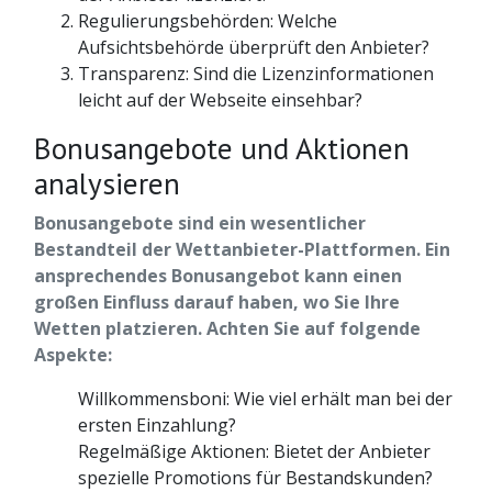
Regulierungsbehörden: Welche
Aufsichtsbehörde überprüft den Anbieter?
Transparenz: Sind die Lizenzinformationen
leicht auf der Webseite einsehbar?
Bonusangebote und Aktionen
analysieren
Bonusangebote sind ein wesentlicher
Bestandteil der Wettanbieter-Plattformen. Ein
ansprechendes Bonusangebot kann einen
großen Einfluss darauf haben, wo Sie Ihre
Wetten platzieren. Achten Sie auf folgende
Aspekte:
Willkommensboni: Wie viel erhält man bei der
ersten Einzahlung?
Regelmäßige Aktionen: Bietet der Anbieter
spezielle Promotions für Bestandskunden?