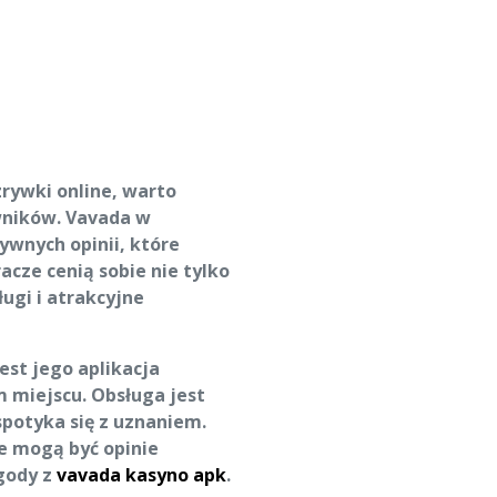
rywki online, warto
wników. Vavada w
ywnych opinii, które
ze cenią sobie nie tylko
ługi i atrakcyjne
est jego aplikacja
 miejscu. Obsługa jest
 spotyka się z uznaniem.
e mogą być opinie
gody z
vavada kasyno apk
.