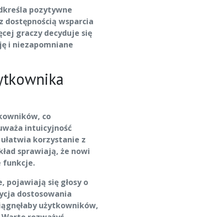
odkreśla pozytywne
z dostępnością wsparcia
ęcej graczy decyduje się
cję i niezapomniane
żytkownika
ytkowników, co
auważa intuicyjność
 ułatwia korzystanie z
kład sprawiają, że nowi
 funkcje.
 pojawiają się głosy o
zycja dostosowania
ciągnęłaby użytkowników,
. Warto rozważyć