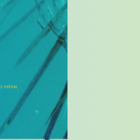
ez mitów