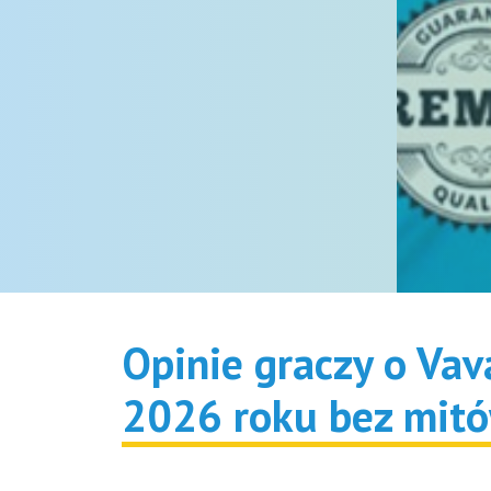
Opinie graczy o Vav
2026 roku bez mit