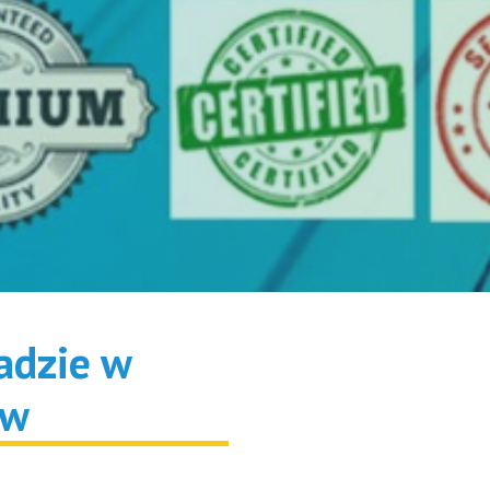
adzie w
ów