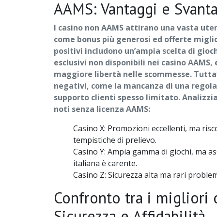
AAMS: Vantaggi e Svant
I casino non AAMS attirano una vasta uten
come bonus più generosi ed offerte miglior
positivi includono un’ampia scelta di gioch
esclusivi non disponibili nei casino AAMS,
maggiore libertà nelle scommesse. Tuttav
negativi, come la mancanza di una regol
supporto clienti spesso limitato. Analizzi
noti senza licenza AAMS:
Casino X: Promozioni eccellenti, ma risc
tempistiche di prelievo.
Casino Y: Ampia gamma di giochi, ma assi
italiana è carente.
Casino Z: Sicurezza alta ma rari problemi
Confronto tra i migliori
Sicurezza e Affidabilità