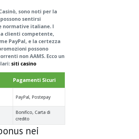
asinò, sono noti per la
i possono sentirsi
e normative italiane. I
za clienti competente,
me PayPal, e la certezza
e promozioni possono
orrenti non AAMS. Ecco un
lari:
siti casino
Pagamenti Sicuri
PayPal, Postepay
Bonifico, Carta di
credito
 bonus nei