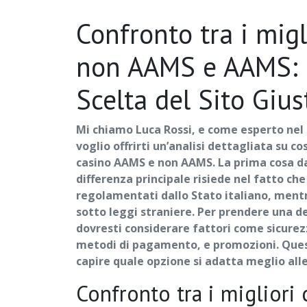
Confronto tra i migl
non AAMS e AAMS: 
Scelta del Sito Gius
Mi chiamo Luca Rossi, e come esperto nel 
voglio offrirti un’analisi dettagliata su cos
casino AAMS e non AAMS. La prima cosa da
differenza principale risiede nel fatto ch
regolamentati dallo Stato italiano, men
sotto leggi straniere. Per prendere una d
dovresti considerare fattori come sicurezz
metodi di pagamento, e promozioni. Quest
capire quale opzione si adatta meglio all
Confronto tra i migliori