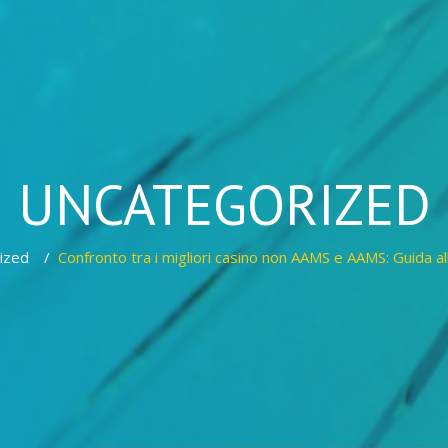
UNCATEGORIZED
ized
Confronto tra i migliori casino non AAMS e AAMS: Guida all